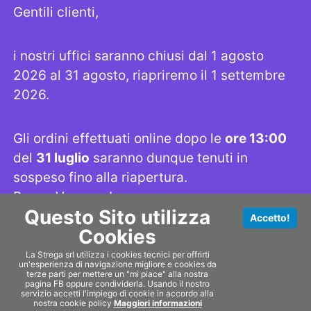
CONTACT
Gentili clienti,
Indirizzo: Via San Damaso 23A, 00165 Roma
i nostri uffici saranno chiusi dal 1 agosto
Telefono: +3906632192
Email: strega@lastrega.com
2026 al 31 agosto, riapriremo il 1 settembre
Seguici su
2026.
Gli ordini effettuati online dopo le
ore 13:00
LINK UTILI
del
31 luglio
saranno dunque tenuti in
sospeso fino alla riapertura.
SHOP
INFORMATIVA PRIVACY
PRODOTTI
INFORMATIVA COOKIES
Buone Vacanze!
SMALTIMENTO
CHI SIAMO
Questo Sito utilizza
Accetto!
DOWNLOADS
SITEMAP
Cookies
Se proprio non riuscite a fare a meno dei
nostri prodotti cliccate
qui
per avere l'elenco
La Strega srl utilizza i cookies tecnici per offrirti
un'esperienza di navigazione migliore e cookies da
dei nostri rivenditori!
terze parti per mettere un "mi piace" alla nostra
pagina FB oppure condividerla. Usando il nostro
servizio accetti l'impiego di cookie in accordo alla
nostra cookie policy
Maggiori informazioni