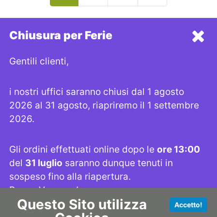
Chiusura per Ferie
CONTACT
Gentili clienti,
Indirizzo: Via San Damaso 23A, 00165 Roma
i nostri uffici saranno chiusi dal 1 agosto
Telefono: +3906632192
Email: strega@lastrega.com
2026 al 31 agosto, riapriremo il 1 settembre
Seguici su
2026.
Gli ordini effettuati online dopo le
ore 13:00
LINK UTILI
del
31 luglio
saranno dunque tenuti in
sospeso fino alla riapertura.
SHOP
INFORMATIVA PRIVACY
PRODOTTI
INFORMATIVA COOKIES
Buone Vacanze!
SMALTIMENTO
CHI SIAMO
Questo Sito utilizza
DOWNLOADS
SITEMAP
Accetto!