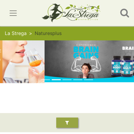
La Strega
Naturesplus
Previous
Nex