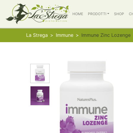
HOME
PRODOTTI
SHOP
C
La Strega
Immune
Immune Zinc Lozenge