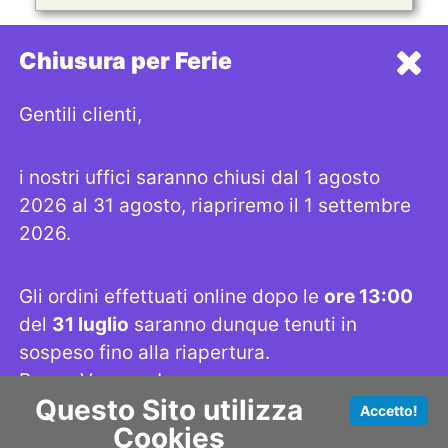
Chiusura per Ferie
CONTACT
Gentili clienti,
Indirizzo: Via San Damaso 23A, 00165 Roma
i nostri uffici saranno chiusi dal 1 agosto
Telefono: +3906632192
Email: strega@lastrega.com
2026 al 31 agosto, riapriremo il 1 settembre
Seguici su
2026.
Gli ordini effettuati online dopo le
ore 13:00
LINK UTILI
del
31 luglio
saranno dunque tenuti in
sospeso fino alla riapertura.
SHOP
INFORMATIVA PRIVACY
PRODOTTI
INFORMATIVA COOKIES
Buone Vacanze!
SMALTIMENTO
CHI SIAMO
Questo Sito utilizza
Accetto!
DOWNLOADS
SITEMAP
Cookies
Se proprio non riuscite a fare a meno dei