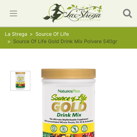
La Strega
Source Of Life
Source Of Life Gold Drink Mix Polvere 540gr