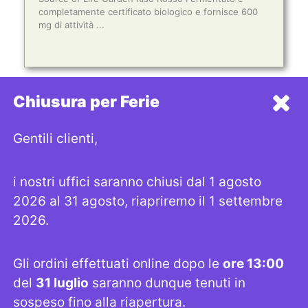
completamente certificato biologico e fornisce 600
mg di attività ...
Chiusura per Ferie
CONTACT
Gentili clienti,
Indirizzo: Via San Damaso 23A, 00165 Roma
i nostri uffici saranno chiusi dal 1 agosto
Telefono: +3906632192
Email: strega@lastrega.com
2026 al 31 agosto, riapriremo il 1 settembre
Seguici su
2026.
Gli ordini effettuati online dopo le
ore 13:00
LINK UTILI
del
31 luglio
saranno dunque tenuti in
sospeso fino alla riapertura.
SHOP
INFORMATIVA PRIVACY