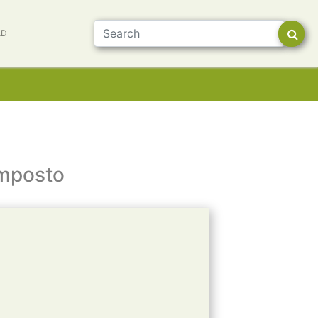
AD
omposto