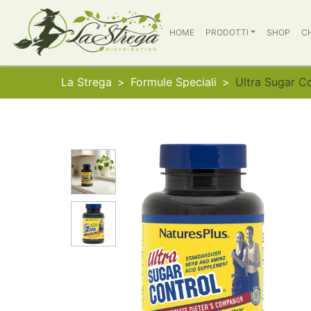
HOME
PRODOTTI
SHOP
C
La Strega
Formule Speciali
Ultra Sugar 