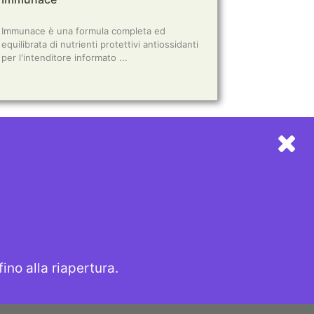
Immunace è una formula completa ed
equilibrata di nutrienti protettivi antiossidanti
per l'intenditore informato ...
LINK UTILI
INFORMATIVA PRIVACY
INFORMATIVA COOKIES
CHI SIAMO
SITEMAP
no alla riapertura.