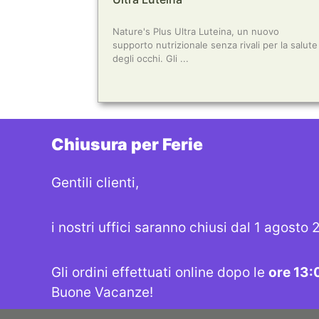
Nature's Plus Ultra Luteina, un nuovo
supporto nutrizionale senza rivali per la salute
degli occhi. Gli ...
Chiusura per Ferie
CONTACT
Gentili clienti,
Indirizzo: Via San Damaso 23A, 00165 Roma
Telefono: +3906632192
i nostri uffici saranno chiusi dal 1 agosto
Email: strega@lastrega.com
Seguici su
Gli ordini effettuati online dopo le
ore 13:
Buone Vacanze!