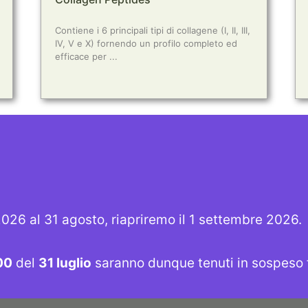
Contiene i 6 principali tipi di collagene (I, II, III,
IV, V e X) fornendo un profilo completo ed
efficace per ...
SHOP
PRODOTTI
 2026 al 31 agosto, riapriremo il 1 settembre 2026.
SMALTIMENTO
DOWNLOADS
00
del
31 luglio
saranno dunque tenuti in sospeso fi