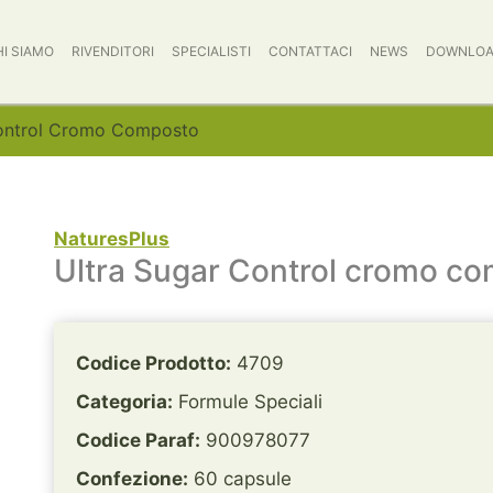
HI SIAMO
RIVENDITORI
SPECIALISTI
CONTATTACI
NEWS
DOWNLO
Control Cromo Composto
NaturesPlus
Ultra Sugar Control cromo c
Codice Prodotto:
4709
Categoria:
Formule Speciali
Codice Paraf:
900978077
Confezione:
60 capsule