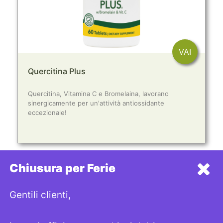
VAI
Quercitina Plus
Quercitina, Vitamina C e Bromelaina, lavorano
sinergicamente per un'attività antiossidante
eccezionale!
Chiusura per Ferie
CONTACT
Gentili clienti,
Indirizzo: Via San Damaso 23A, 00165 Roma